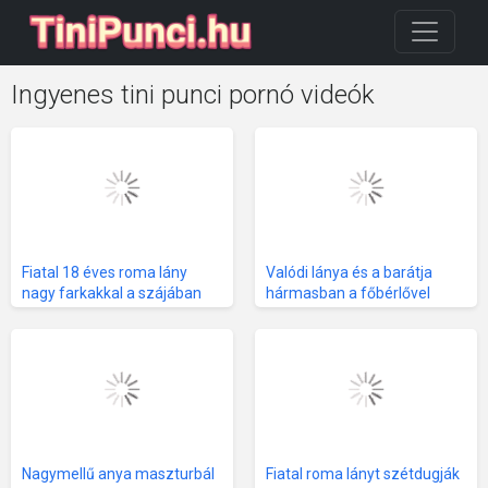
Ingyenes tini punci pornó videók
Fiatal 18 éves roma lány
Valódi lánya és a barátja
nagy farkakkal a szájában
hármasban a főbérlővel
Nagymellű anya maszturbál
Fiatal roma lányt szétdugják