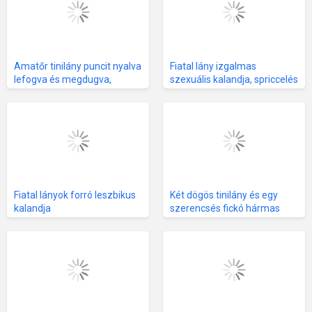
Amatőr tinilány puncit nyalva
Fiatal lány izgalmas
lefogva és megdugva,
szexuális kalandja, spriccelés
leborotvált, magassarkú és
és szenvedélyes aktusok
csinos
Fiatal lányok forró leszbikus
Két dögös tinilány és egy
kalandja
szerencsés fickó hármas
szex