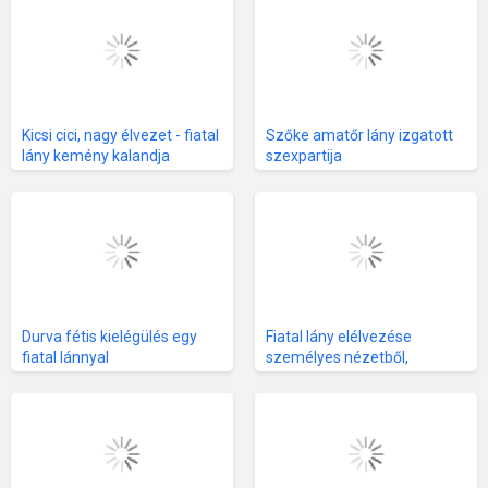
Kicsi cici, nagy élvezet - fiatal
Szőke amatőr lány izgatott
lány kemény kalandja
szexpartija
Durva fétis kielégülés egy
Fiatal lány elélvezése
fiatal lánnyal
személyes nézetből,
kemény torokdugás és
piszkos beszéd közben