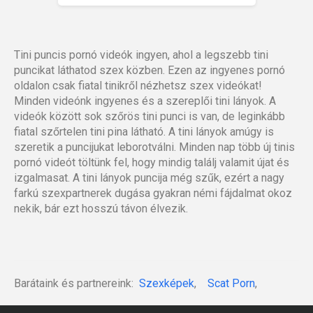
Tini puncis pornó videók ingyen, ahol a legszebb tini
puncikat láthatod szex közben. Ezen az ingyenes pornó
oldalon csak fiatal tinikről nézhetsz szex videókat!
Minden videónk ingyenes és a szereplői tini lányok. A
videók között sok szőrös tini punci is van, de leginkább
fiatal szőrtelen tini pina látható. A tini lányok amúgy is
szeretik a puncijukat leborotválni. Minden nap több új tinis
pornó videót töltünk fel, hogy mindig találj valamit újat és
izgalmasat. A tini lányok puncija még szűk, ezért a nagy
farkú szexpartnerek dugása gyakran némi fájdalmat okoz
nekik, bár ezt hosszú távon élvezik.
Barátaink és partnereink:
Szexképek
,
Scat Porn
,