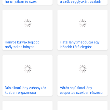
harisnyában és szexi
a szűk segglyukán, családi
fehérneműben, méltóan az
viszonyok között, nagy
ágyban
segggel és dús mellekkel
Hányós kurvák legjobb
Fiatal lányt megdugja egy
mélytorkos hányás
idősebb férfi elegáns
válogatás
környezetben
Dús alkatú lány zuhanyzás
Vörös hajú fiatal lány
közbeni orgazmusa
csoportos szexben részesül
vibrátorral
análisan és arcra is kap