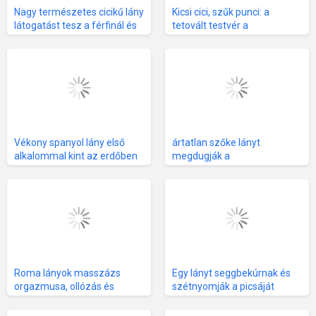
Nagy természetes cicikű lány
Kicsi cici, szűk punci: a
látogatást tesz a férfinál és
tetovált testvér a
szexelnek együtt
medencében kapja a durva
dugást és a méltó büntetést
Vékony spanyol lány első
ártatlan szőke lányt
alkalommal kint az erdőben
megdugják a
kis cicikkel és elélvezéssel
fürdőszobában, POV
nézetben
Roma lányok masszázs
Egy lányt seggbekúrnak és
orgazmusa, ollózás és
szétnyomják a picsáját
puncinyalás leszbikus
threesome-ban