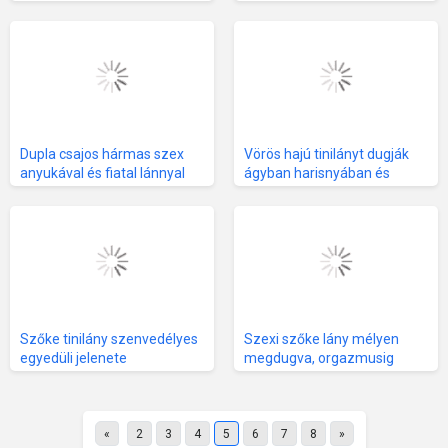
magassarkúban, anya mély
szűzies lány hatalmas
torokban szopik és análisan
faszra ül és torkig van dugva
ujjaz
Dupla csajos hármas szex
Vörös hajú tinilányt dugják
anyukával és fiatal lánnyal
ágyban harisnyában és
magassarkúban
Szőke tinilány szenvedélyes
Szexi szőke lány mélyen
egyedüli jelenete
megdugva, orgazmusig
kielégítve
«
2
3
4
5
6
7
8
»