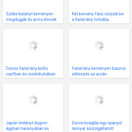
Szőke kislányt keményen
Két kemény fasz csúszik be
megdugják és arcra élvezik
a fiatal lány torkába,
mélytorkozás és elélvezés
Csinos fiatal lány kisfiú
Fiatal lány keményen baszva
copfban és cselédruhában
elélvezés az arcán
Japán tinilányt dugom
Durva lovaglás egy spanyol
ágyban harisnyában és
lánnyal: kiszolgáltatott