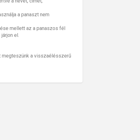
rtve a nevet, címet,
asználja a panaszt nem
tése mellett az a panaszos fél
árjon el.
ent megteszünk a visszaélésszerű