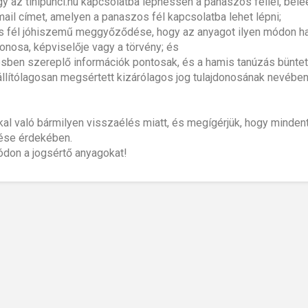
 az tinipunci.hu kapcsolatba léphessen a panaszos féllel, beleé
ail címet, amelyen a panaszos fél kapcsolatba lehet lépni;
zos fél jóhiszemű meggyőződése, hogy az anyagot ilyen módon h
onosa, képviselője vagy a törvény; és
ítésben szereplő információk pontosak, és a hamis tanúzás bünte
állítólagosan megsértett kizárólagos jog tulajdonosának nevében j
kal való bármilyen visszaélés miatt, és megígérjük, hogy mind
tése érdekében.
módon a jogsértő anyagokat!