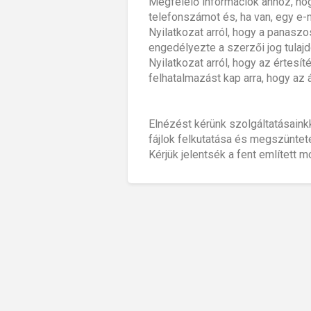
Megfelelő információk ahhoz, hogy
telefonszámot és, ha van, egy e-m
Nyilatkozat arról, hogy a panas
engedélyezte a szerzői jog tulajd
Nyilatkozat arról, hogy az értes
felhatalmazást kap arra, hogy az 
Elnézést kérünk szolgáltatásaink
fájlok felkutatása és megszünte
Kérjük jelentsék a fent említett 