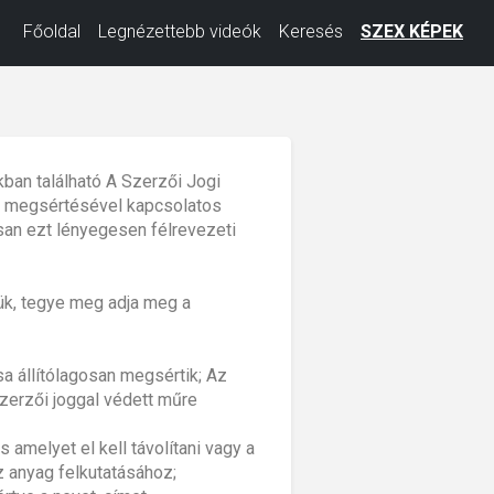
Főoldal
Legnézettebb videók
Keresés
SZEX KÉPEK
kban található A Szerzői Jogi
gok megsértésével kapcsolatos
tosan ezt lényegesen félrevezeti
jük, tegye meg adja meg a
sa állítólagosan megsértik; Az
szerzői joggal védett műre
 amelyet el kell távolítani vagy a
 anyag felkutatásához;