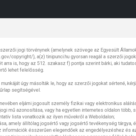
mi szerzői jogi törvénynek (amelynek szövege az Egyesült Államo
c.gov/copyright/), a(z) tinipunci.hu gyorsan reagál a szerzői jo
t arra is, hogy az 512. szakasz f) pontja szerint bárki, aki tuda
tő lehet felelősség.
 munkáját úgy másolták le, hogy az szerzői jogokat sértené, kér
űrlap segítségével.
nevében eljárni jogosult személy fizikai vagy elektronikus aláírá
jogi mű azonosítása, vagy ha egyetlen internetes oldalon több, 
tatív lista vonatkozik az ilyen művekről a Weboldalon;
a, amely állítólag jogsértő vagy jogsértő tevékenység tárgya, és
s az információk ésszerűen elegendőek az engedélyezéshez és az