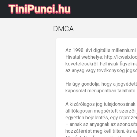
DMCA
Az 1998. évi digitális millenniu
Hivatal webhelye: http://lcweb.lo
követelésekről. Felhívjuk figyelmé
az anyag vagy tevékenység jogsér
Ha úgy gondolja, hogy a jogvédett
kapcsolat menüpontban található 
A kizárólagos jog tulajdonosának 
állítólagosan megsértett szerzői 
egyetlen bejelentés, egy reprezen
– annak az anyagnak az azonosítás
hozzáférést meg kell tiltani, é