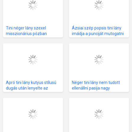
Tini néger lány szexel
Ázsiai szép popsis tini lány
misszionárius pózban
imádja a punciját mutogatni
pasijával
Apró tini lány kutyus stílusú
Néger tini lány nem tudott
dugás után lenyelte az
ellenállni pasija nagy
összes spermát
farkának