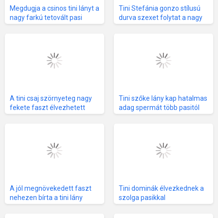
Megdugja a csinos tini lányt a
Tini Stefánia gonzo stílusú
nagy farkú tetovált pasi
durva szexet folytat a nagy
miután hazavitte
farkú pasikkal
A tini csaj szörnyeteg nagy
Tini szőke lány kap hatalmas
fekete faszt élvezhetett
adag spermát több pasitól
magában
A jól megnövekedett faszt
Tini dominák élvezkednek a
nehezen bírta a tini lány
szolga pasikkal