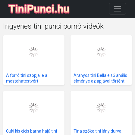
Ingyenes tini punci pornó videók
A forró tini szopja le a
Aranyos tini Bella első anális
mostohatestvért
élménye az apjával történt
Cuki kis cicis barna hajú tini
Tina szőke tini lány durva