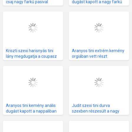
csaj nagy farkú pasival
dugást kapott a nagy farkú
szexel
pasitól
Kriszti szexi harisnyás tini
Aranyos tini extrém kemény
lány megdugatja a csupasz
orgiában vett részt
forró punciját
Aranyos tini kemény anális
Judit szexi tini durva
dugást kapott a nappaliban
szexben részesült a nagy
farkú pasitól