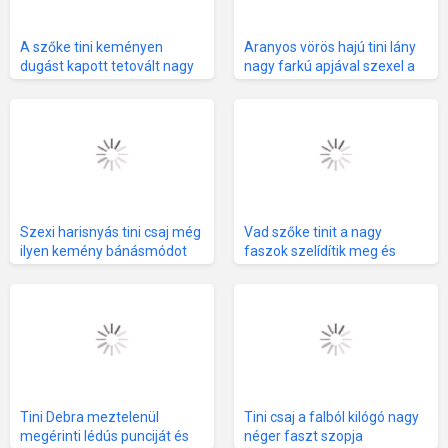
A szőke tini keményen
Aranyos vörös hajú tini lány
dugást kapott tetovált nagy
nagy farkú apjával szexel a
farkú pasitól
konyhában
Szexi harisnyás tini csaj még
Vad szőke tinit a nagy
ilyen kemény bánásmódot
faszok szelídítik meg és
nem kapott
végül nyeli a friss forró
spermát
Tini Debra meztelenül
Tini csaj a falból kilógó nagy
megérinti lédús punciját és
néger faszt szopja