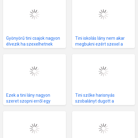
Gyönyörű tini csajok nagyon
Tini iskolás lány nem akar
élvezik ha szexelhetnek
megbukni ezért szexel a
nagy farkú tanárával
Ezek a tini lány nagyon
Tini szőke harisnyás
szeret szopni erről egy
szobalányt dugott a
összeállítás videó
magányos férj