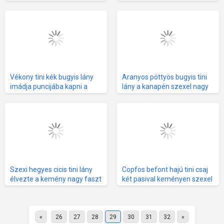
jót maszturbál
élvezettel
Vékony tini kék bugyis lány
Aranyos pöttyös bugyis tini
imádja puncijába kapni a
lány a kanapén szexel nagy
spermát
farkú barátjával
Szexi hegyes cicis tini lány
Copfos befont hajú tini csaj
élvezte a kemény nagy faszt
két pasival keményen szexel
magában
«
26
27
28
29
30
31
32
»