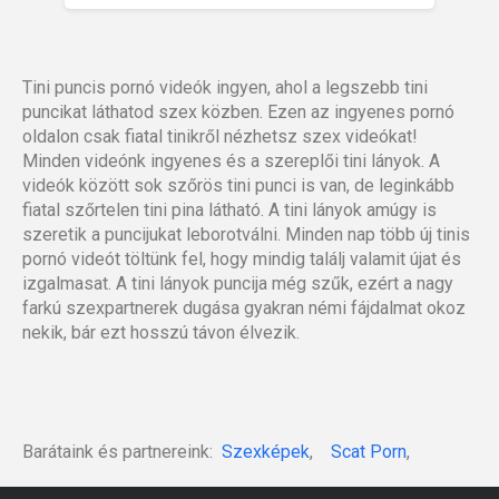
Tini puncis pornó videók ingyen, ahol a legszebb tini
puncikat láthatod szex közben. Ezen az ingyenes pornó
oldalon csak fiatal tinikről nézhetsz szex videókat!
Minden videónk ingyenes és a szereplői tini lányok. A
videók között sok szőrös tini punci is van, de leginkább
fiatal szőrtelen tini pina látható. A tini lányok amúgy is
szeretik a puncijukat leborotválni. Minden nap több új tinis
pornó videót töltünk fel, hogy mindig találj valamit újat és
izgalmasat. A tini lányok puncija még szűk, ezért a nagy
farkú szexpartnerek dugása gyakran némi fájdalmat okoz
nekik, bár ezt hosszú távon élvezik.
Barátaink és partnereink:
Szexképek
,
Scat Porn
,