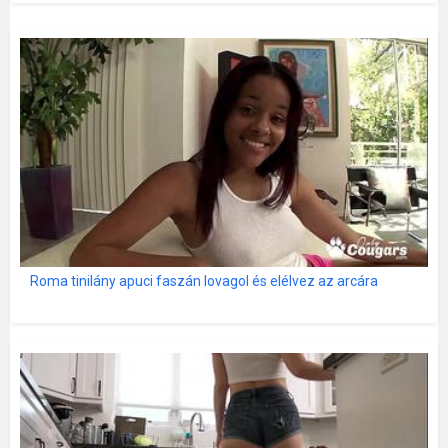
Roma tinilány apuci faszán lovagol és elélvez az arcára