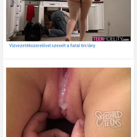
Vízvezetékszerelővel szexelt a fiatal tini lány