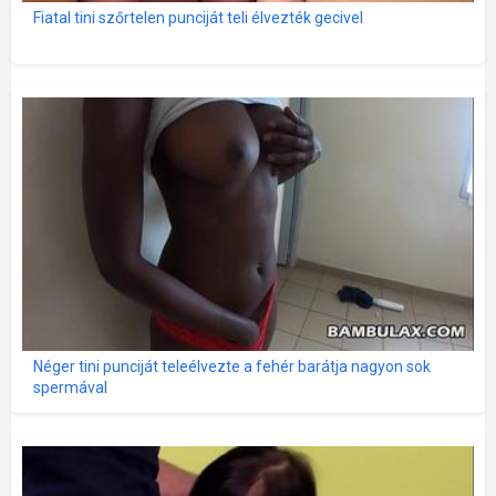
Fiatal tini szőrtelen punciját teli élvezték gecivel
Néger tini punciját teleélvezte a fehér barátja nagyon sok
spermával