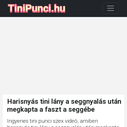
Harisnyás tini lány a seggnyalás után
megkapta a faszt a seggébe
Ingyenes tini punci szex videó, amiben