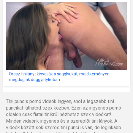
Orosz tinilányt kinyalják a segglyukát, majd keményen
megdugják doggystyle-ban
Tini puncis pornó videók ingyen, ahol a legszebb tini
puncikat láthatod szex közben. Ezen az ingyenes pornó
oldalon csak fiatal tinikről nézhetsz szex videókat!
Minden videónk ingyenes és a szereplői tini lányok. A
videók között sok szőrös tini punci is van, de leginkább