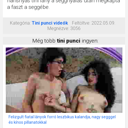
harisnyás tini lány a seggnyalás után megkapta
a faszt a seggébe.
Kategória:
Tini punci videók
Feltöltve:
2022.05.09.
Megnézve:
3056
Még több
tini punci
ingyen:
Felizgult fiatal lányok forró leszbikus kalandja, nagy segggel
és kínos pillanatokkal