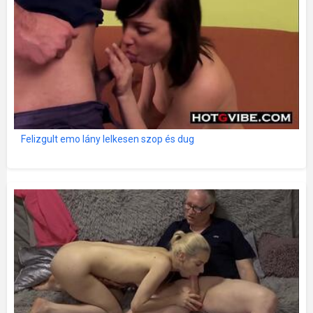
Felizgult emo lány lelkesen szop és dug