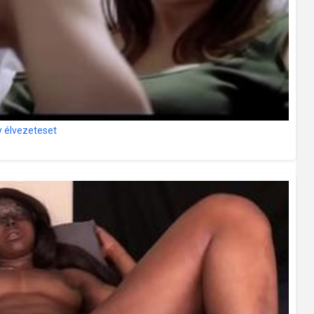
gy élvezeteset