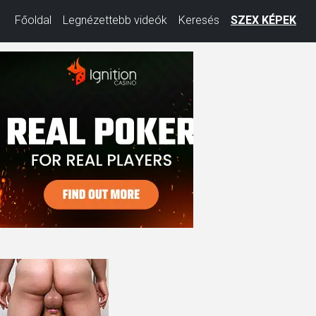
Főoldal
Legnézettebb videók
Keresés
SZEX KÉPEK