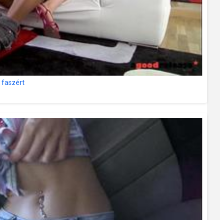
 faszért