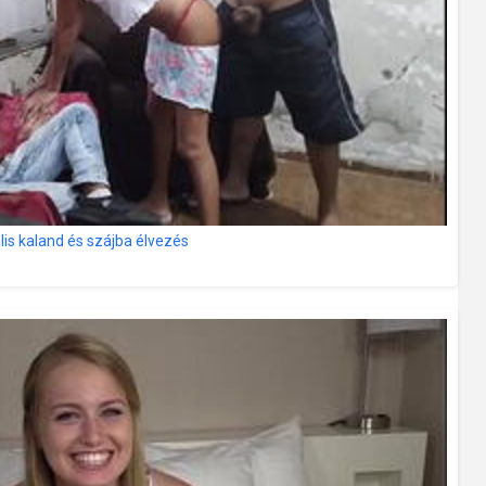
lis kaland és szájba élvezés