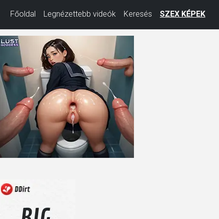
Főoldal
Legnézettebb videók
Keresés
SZEX KÉPEK