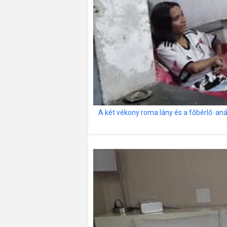
A két vékony roma lány és a főbérlő: aná