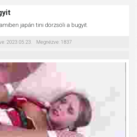
gyit
amiben japán tini dörzsöli a bugyit.
ve:
2023.05.23.
Megnézve:
1837