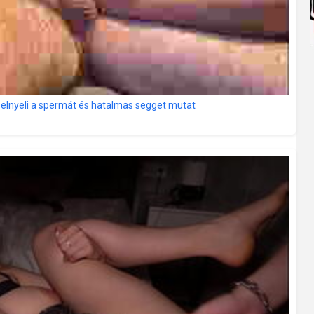
 elnyeli a spermát és hatalmas segget mutat