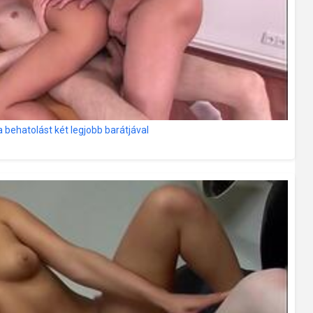
a behatolást két legjobb barátjával