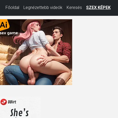
Főoldal
Legnézettebb videók
Keresés
SZEX KÉPEK