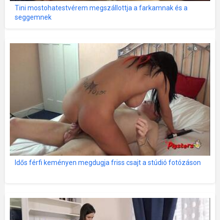
Tini mostohatestvérem megszállottja a farkamnak és a
seggemnek
Idős férfi keményen megdugja friss csajt a stúdió fotózáson