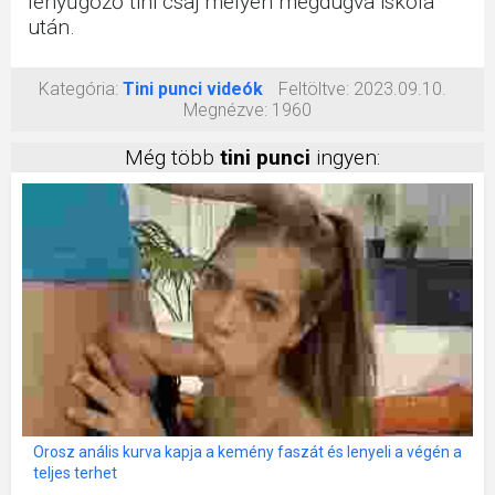
lenyűgöző tini csaj mélyen megdugva iskola
után.
Kategória:
Tini punci videók
Feltöltve:
2023.09.10.
Megnézve:
1960
Még több
tini punci
ingyen:
Orosz anális kurva kapja a kemény faszát és lenyeli a végén a
teljes terhet