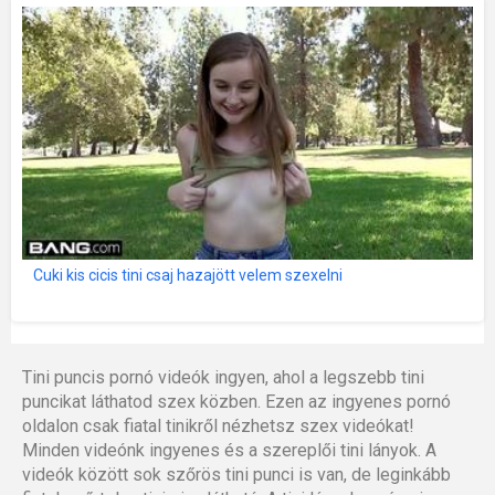
Cuki kis cicis tini csaj hazajött velem szexelni
Tini puncis pornó videók ingyen, ahol a legszebb tini
puncikat láthatod szex közben. Ezen az ingyenes pornó
oldalon csak fiatal tinikről nézhetsz szex videókat!
Minden videónk ingyenes és a szereplői tini lányok. A
videók között sok szőrös tini punci is van, de leginkább