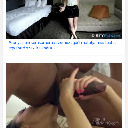
Aranyos tini kémkamerás szemszögből mutatja friss testét
egy forró szexi kalandra