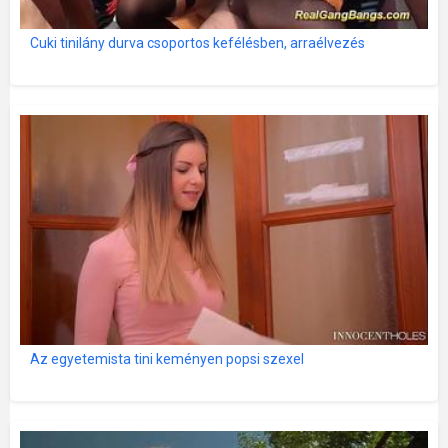
Cuki tinilány durva csoportos kefélésben, arraélvezés
Az egyetemista tini keményen popsi szexel