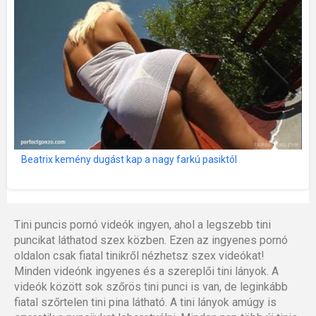
Beatrix kemény dugást kap a nagy farkú pasiktól
Tini puncis pornó videók ingyen, ahol a legszebb tini
puncikat láthatod szex közben. Ezen az ingyenes pornó
oldalon csak fiatal tinikről nézhetsz szex videókat!
Minden videónk ingyenes és a szereplői tini lányok. A
videók között sok szőrös tini punci is van, de leginkább
fiatal szőrtelen tini pina látható. A tini lányok amúgy is