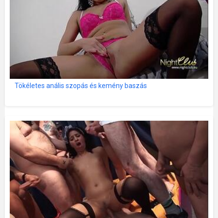
Tökéletes anális szopás és kemény baszás