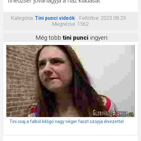
tinédzser jóváhagyja a ház kiadását.
Kategória:
Tini punci videók
Feltöltve:
2023.08.29.
Megnézve:
1562
Még több
tini punci
ingyen:
Tini csaj a falból kilógó nagy néger faszt szopja élvezettel