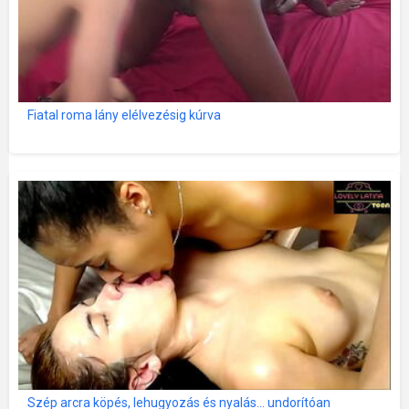
Fiatal roma lány elélvezésig kúrva
Szép arcra köpés, lehugyozás és nyalás... undorítóan