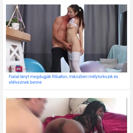
Fiatal lányt megdugják fitballon, miközben mélytorkozik és
elélveznek benne