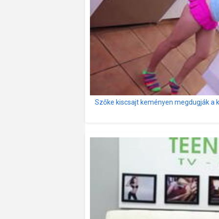
Szőke kiscsajt keményen megdugják a ki