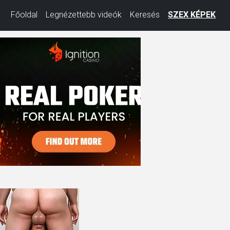
Főoldal
Legnézettebb videók
Keresés
SZEX KÉPEK