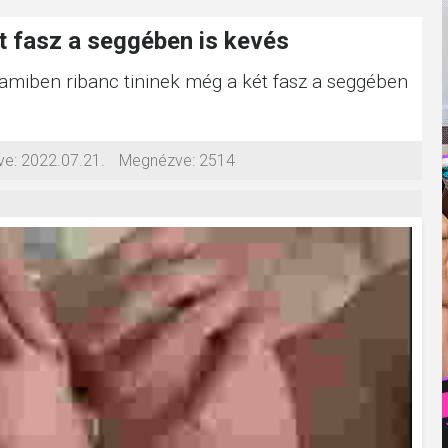
t fasz a seggében is kevés
, amiben ribanc tininek még a két fasz a seggében
ve:
2022.07.21.
Megnézve:
2514