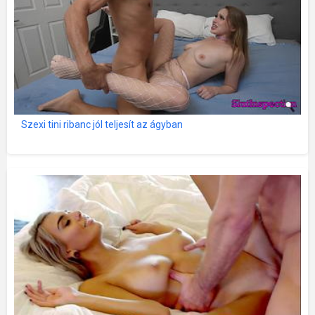
Szexi tini ribanc jól teljesít az ágyban