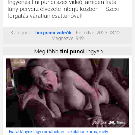
Ingyenes tini punci szex videó, amiben fiatal
lány perverz élvezete interjú közben – Szexi
forgatás váratlan csattanóval!.
Kategória:
Tini punci videók
Feltöltve:
2025.03.22.
Megnézve:
949
Még több
tini punci
ingyen:
Fiatal lányok lágy románcban - iskolában kúrás, mély