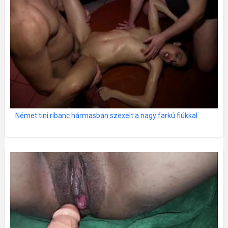
Német tini ribanc hármasban szexelt a nagy farkú fiúkkal