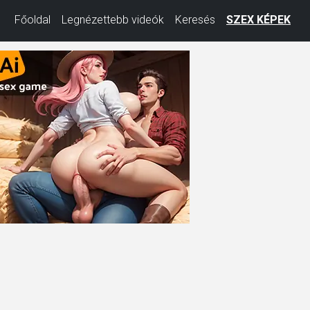
Főoldal
Legnézettebb videók
Keresés
SZEX KÉPEK