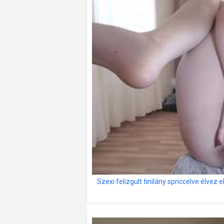
Szexi felizgult tinilány spriccelve élvez e