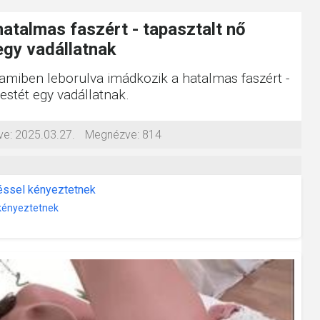
atalmas faszért - tapasztalt nő
 egy vadállatnak
, amiben leborulva imádkozik a hatalmas faszért -
testét egy vadállatnak.
ve:
2025.03.27.
Megnézve:
814
 kényeztetnek