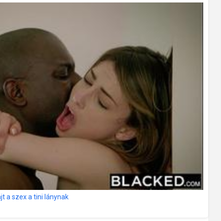
t a szex a tini lánynak