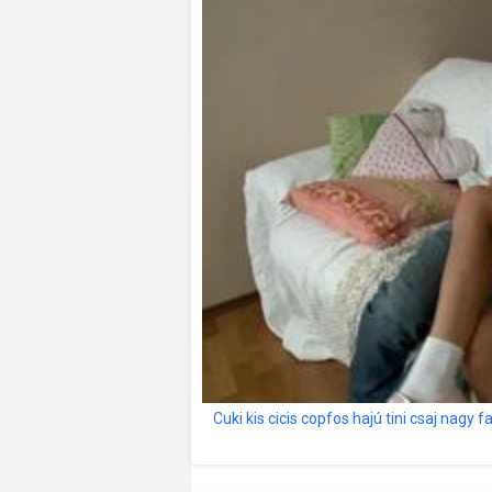
Cuki kis cicis copfos hajú tini csaj nagy f