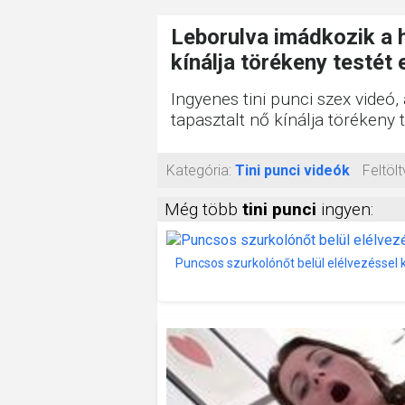
Leborulva imádkozik a h
kínálja törékeny testét
Ingyenes tini punci szex videó
tapasztalt nő kínálja törékeny 
Kategória:
Tini punci videók
Feltölt
Még több
tini punci
ingyen:
Puncsos szurkolónőt belül elélvezéssel