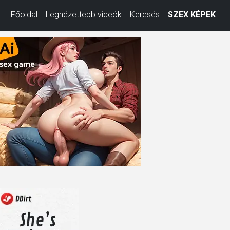
Főoldal
Legnézettebb videók
Keresés
SZEX KÉPEK