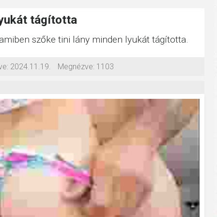
yukát tágította
 amiben szőke tini lány minden lyukát tágította.
ve:
2024.11.19.
Megnézve:
1103