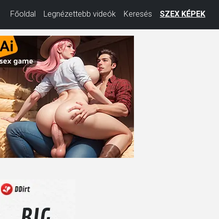
Főoldal
Legnézettebb videók
Keresés
SZEX KÉPEK