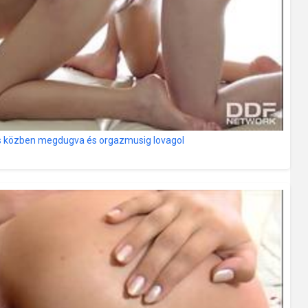
zs közben megdugva és orgazmusig lovagol