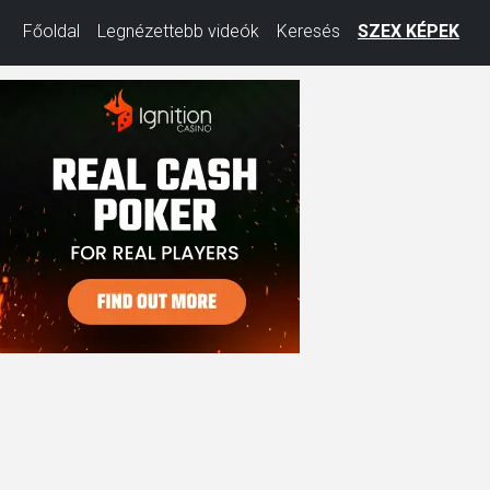
Főoldal
Legnézettebb videók
Keresés
SZEX KÉPEK