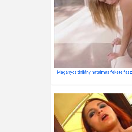
Magányos tinilány hatalmas fekete faszr