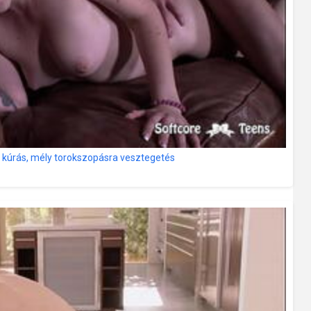
n kúrás, mély torokszopásra vesztegetés