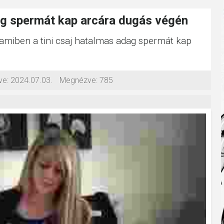
dag spermát kap arcára dugás végén
, amiben a tini csaj hatalmas adag spermát kap
ve:
2024.07.03.
Megnézve:
785