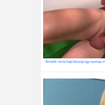
Amatőr vörös hajú kiscsaj úgy nyomja, m