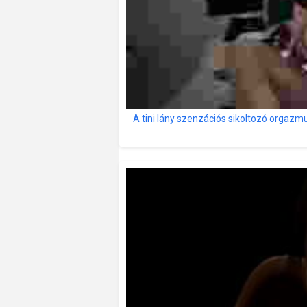
A tini lány szenzációs sikoltozó orgazm