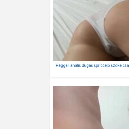
Reggeli anális dugás spriccelő szőke csaj