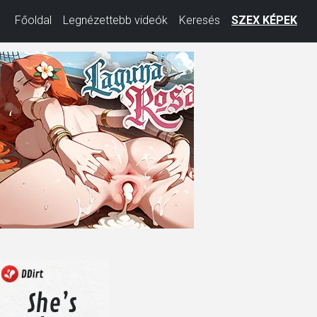
Főoldal
Legnézettebb videók
Keresés
SZEX KÉPEK