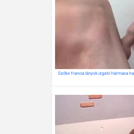
Szőke francia lányok izgató hármasa h