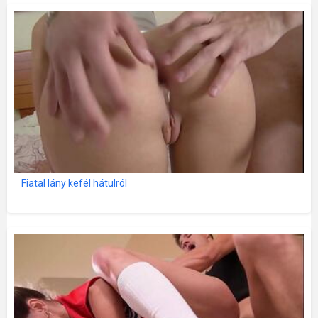
Fiatal lány kefél hátulról