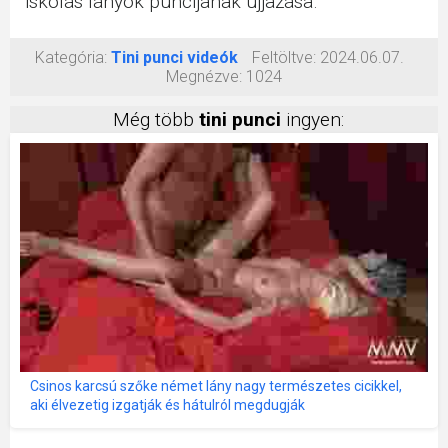
iskolás lányok puncijának ujjazása.
Kategória:
Tini punci videók
Feltöltve:
2024.06.07.
Megnézve:
1024
Még több
tini punci
ingyen:
Csinos karcsú szőke német lány nagy természetes cicikkel,
aki élvezetig izgatják és hátulról megdugják