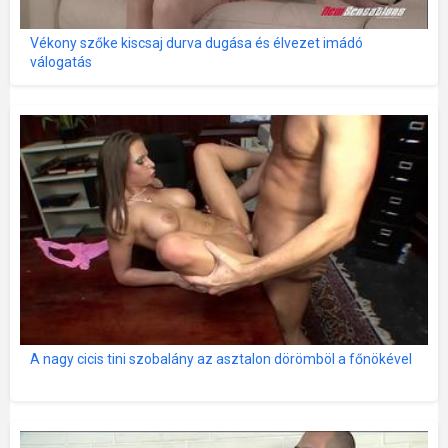
Vékony szőke kiscsaj durva dugása és élvezet imádó
válogatás
A nagy cicis tini szobalány az asztalon dörömböl a főnökével