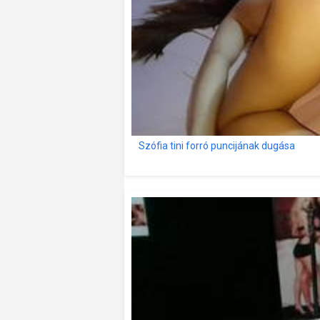
Szófia tini forró puncijának dugása