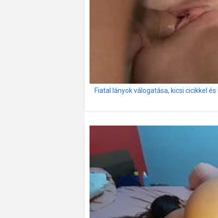
Fiatal lányok válogatása, kicsi cicikkel é