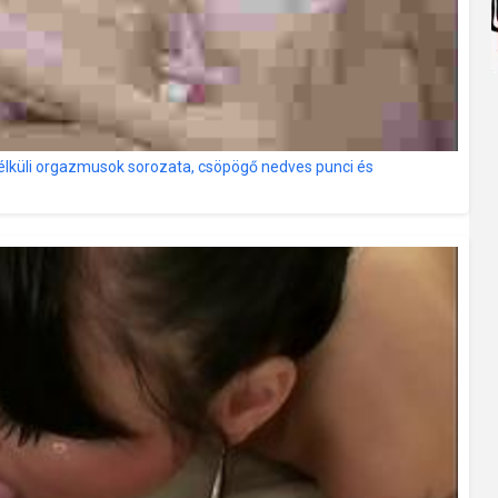
élküli orgazmusok sorozata, csöpögő nedves punci és