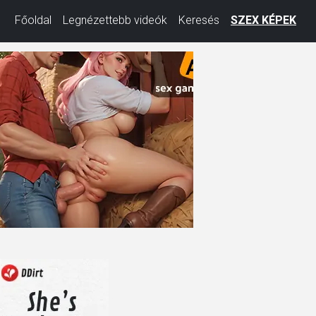
Főoldal
Legnézettebb videók
Keresés
SZEX KÉPEK