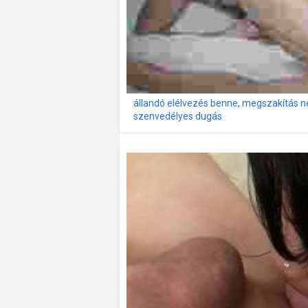
állandó elélvezés benne, megszakítás n
szenvedélyes dugás