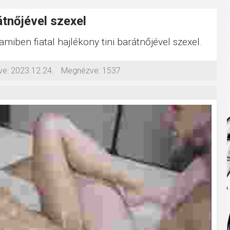
rátnőjével szexel
amiben fiatal hajlékony tini barátnőjével szexel.
ve:
2023.12.24.
Megnézve:
1537