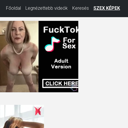
Főoldal
Legnézettebb videók
Keresés
SZEX KÉPEK