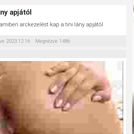
ány apjától
 amiben arckezelést kap a tini lány apjától.
ve:
2023.12.16.
Megnézve:
1486