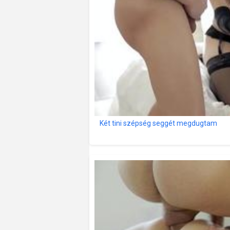
Két tini szépség seggét megdugtam