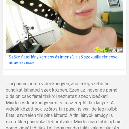
Szőke fiatal lány kemény és intenzív első szexuális élménye
arraélvezéssel
Tini puncis pornó videók ingyen, ahol a legszebb tini
puncikat láthatod szex közben. Ezen az ingyenes pornó
oldalon csak fiatal tinikről nézhetsz szex videókat!
Minden videónk ingyenes és a szereplői tini lányok. A
videók között sok szőrös tini punci is van, de leginkább
fiatal szőrtelen tini pina látható. A tini lányok amúgy is
szeretik a puncijukat leborotválni. Minden nap több új tinis
pornó videót töltünk fel, hogy mindig találj valamit újat és