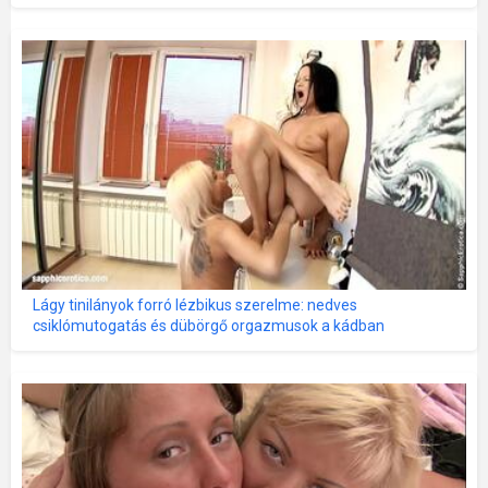
Lágy tinilányok forró lézbikus szerelme: nedves
csiklómutogatás és dübörgő orgazmusok a kádban