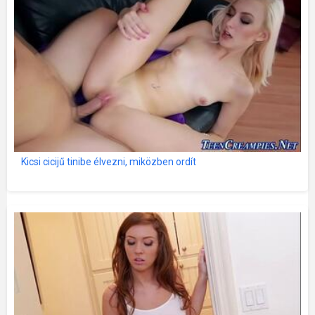
Kicsi cicijű tinibe élvezni, miközben ordít