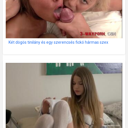
Két dögös tinilány és egy szerencsés fickó hármas szex