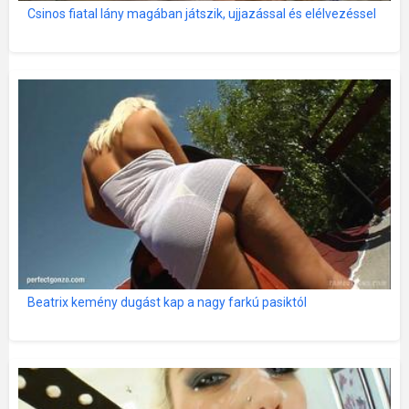
Csinos fiatal lány magában játszik, ujjazással és elélvezéssel
Beatrix kemény dugást kap a nagy farkú pasiktól