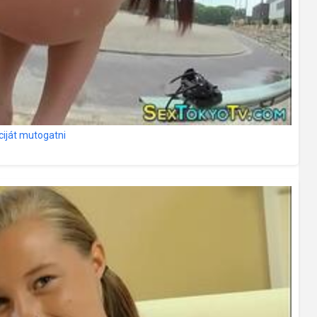
nciját mutogatni