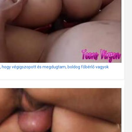
am, hogy végigszopott és megdugtam, boldog főbérlő vagyok