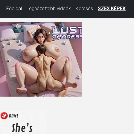
Főoldal
Legnézettebb videók
Keresés
SZEX KÉPEK