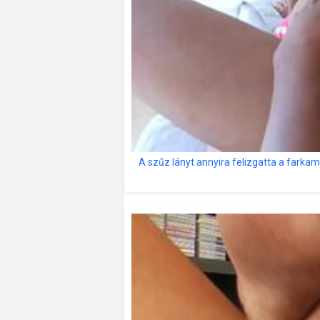
A szűz lányt annyira felizgatta a fark