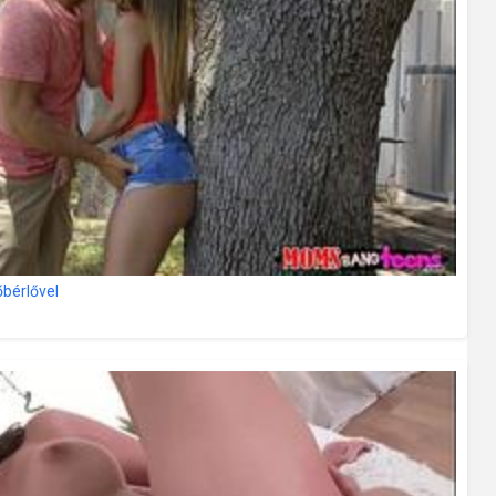
őbérlővel