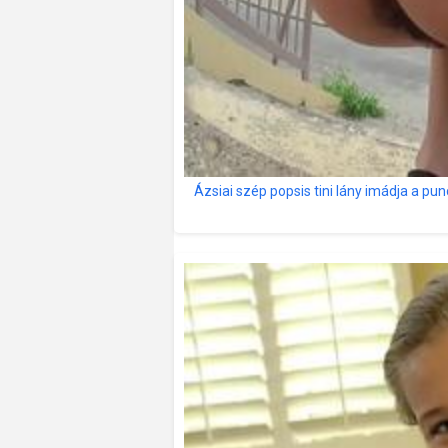
Ázsiai szép popsis tini lány imádja a pu