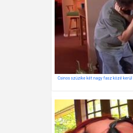
Csinos szüzike két nagy fasz közé kerül