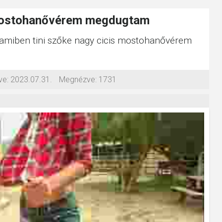
 mostohanővérem megdugtam
, amiben tini szőke nagy cicis mostohanővérem
ve:
2023.07.31.
Megnézve:
1731