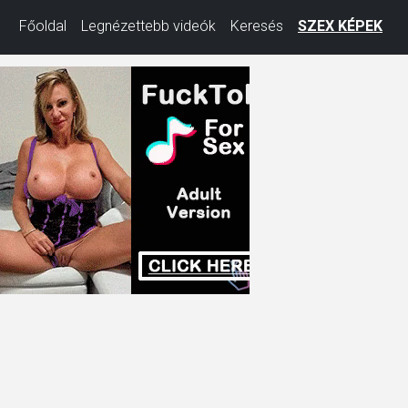
Főoldal
Legnézettebb videók
Keresés
SZEX KÉPEK