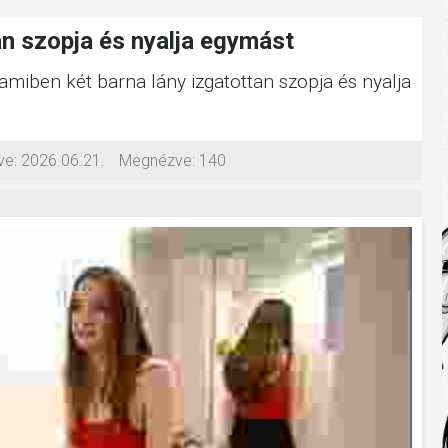
an szopja és nyalja egymást
 amiben két barna lány izgatottan szopja és nyalja
ve:
2026.06.21.
Megnézve:
140