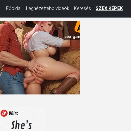
Főoldal
Legnézettebb videók
Keresés
SZEX KÉPEK