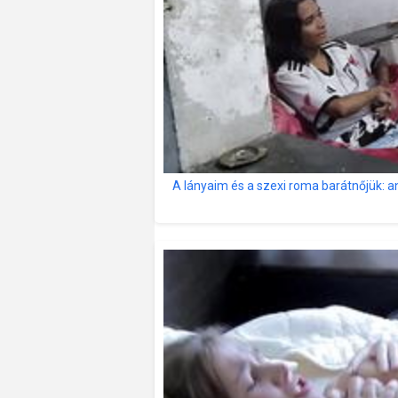
A lányaim és a szexi roma barátnőjük: a