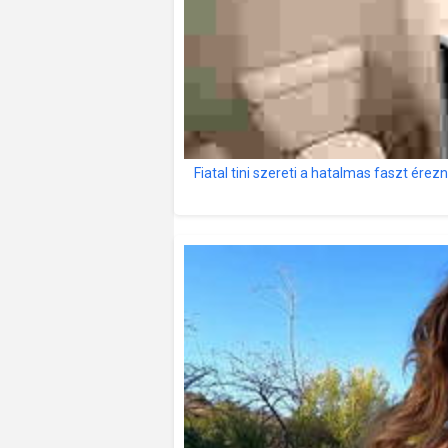
Fiatal tini szereti a hatalmas faszt érezn