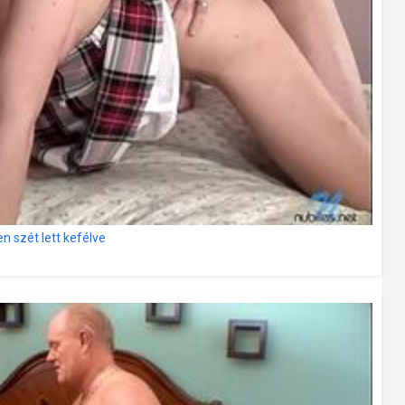
n szét lett kefélve