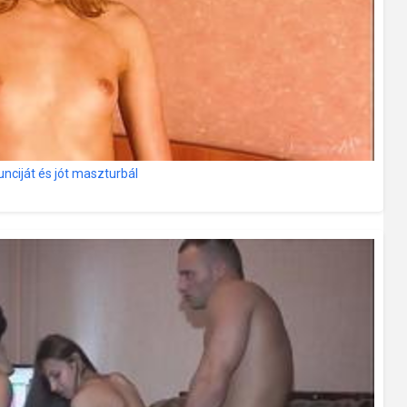
nciját és jót maszturbál