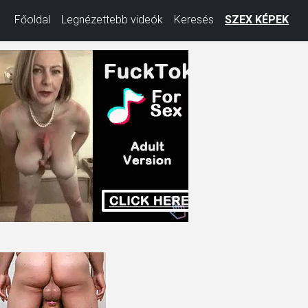
Főoldal
Legnézettebb videók
Keresés
SZEX KÉPEK