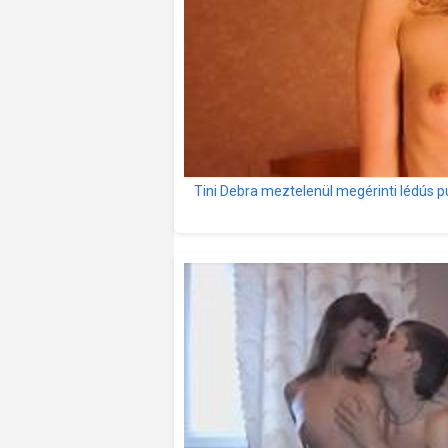
Tini Debra meztelenül megérinti lédús pu