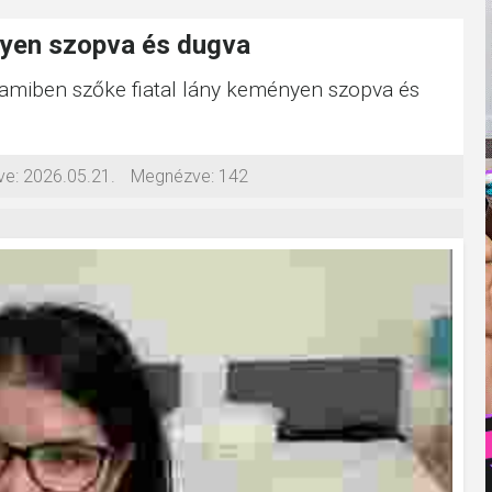
nyen szopva és dugva
, amiben szőke fiatal lány keményen szopva és
ve:
2026.05.21.
Megnézve:
142