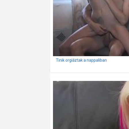
Tinik orgiáztak a nappaliban