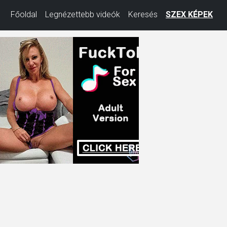
Főoldal
Legnézettebb videók
Keresés
SZEX KÉPEK