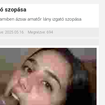
tó szopása
, amiben ázsiai amatőr lány izgató szopása.
ve:
2025.05.16.
Megnézve:
694