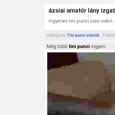
ázsiai amatőr lány izga
Ingyenes tini punci szex videó
Kategória:
Tini punci videók
Feltölt
Még több
tini punci
ingyen: