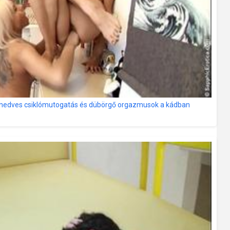
e: nedves csiklómutogatás és dübörgő orgazmusok a kádban