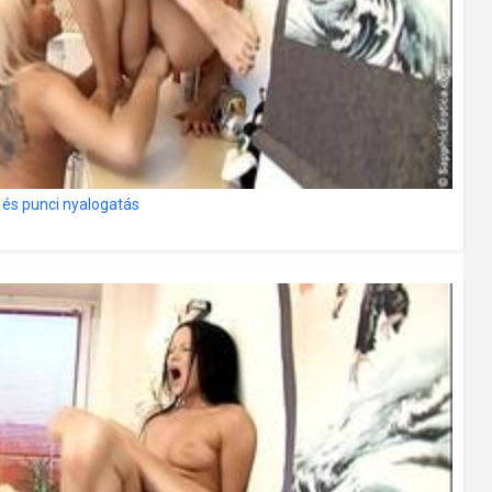
 és punci nyalogatás