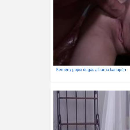
Kemény popsi dugás a barna kanapén