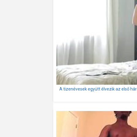
A tizenévesek együtt élvezik az első h