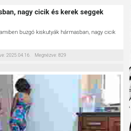
ban, nagy cicik és kerek seggek
, amiben buzgó kiskutyák hármasban, nagy cicik
ve:
2025.04.16.
Megnézve:
829