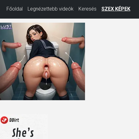
Főoldal
Legnézettebb videók
Keresés
SZEX KÉPEK