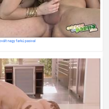
tovált nagy farkú pasival