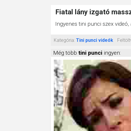
Fiatal lány izgató mas
Ingyenes tini punci szex videó
Kategória:
Tini punci videók
Feltölt
Még több
tini punci
ingyen: