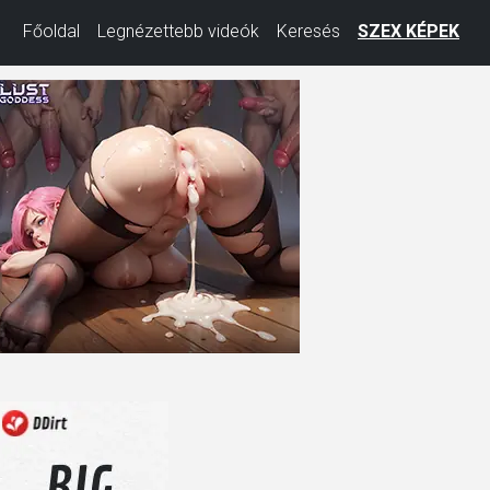
Főoldal
Legnézettebb videók
Keresés
SZEX KÉPEK