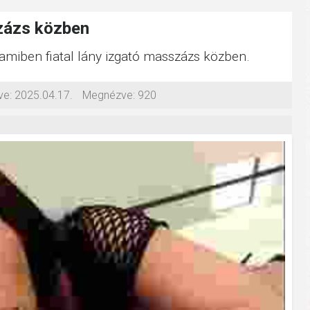
százs közben
, amiben fiatal lány izgató masszázs közben.
ve:
2025.04.17.
Megnézve:
920