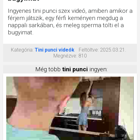
Ingyenes tini punci szex videó, amiben amikor a
férjem játszik, egy férfi keményen megdug a
nappali sarkában, és meleg sperma tölti el a
bugyimat.
Kategória:
Tini punci videók
Feltöltve:
2025.03.21.
Megnézve:
810
Még több
tini punci
ingyen: