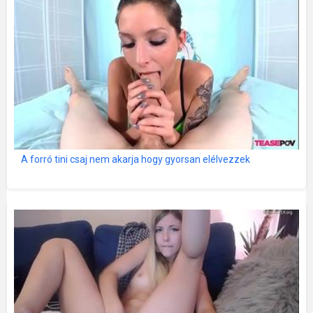
A forró tini csaj nem akarja hogy gyorsan elélvezzek