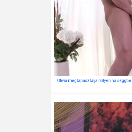
Olivia megtapasztalja milyen ha seggbe