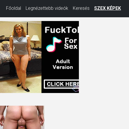
Főoldal
Legnézettebb videók
Keresés
SZEX KÉPEK