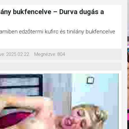
ilány bukfencelve – Durva dugás a
 amiben edzőtermi kufirc és tinilány bukfencelve
ve:
2025.02.22.
Megnézve:
804