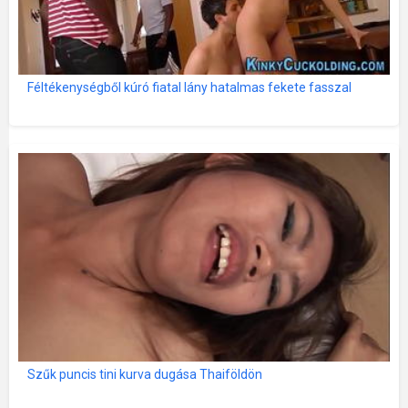
Féltékenységből kúró fiatal lány hatalmas fekete fasszal
Szűk puncis tini kurva dugása Thaiföldön