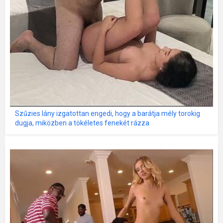
Szűzies lány izgatottan engedi, hogy a barátja mély torokig
dugja, miközben a tökéletes fenekét rázza