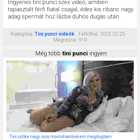
Ingyenes tini punci szex videó, amiben
tapasztalt férfi fiatal csajjal, édes kis ribanc nagy
adag spermát hoz lázba dühös dugás után.
Kategória:
Tini punci videók
Feltöltve:
2025.02.25.
Megnézve:
919
Még több
tini punci
ingyen:
Tini szőke nagy cicis mostohanővérem megdugtam