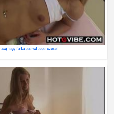
i csaj nagy farkú pasival popsi szexel