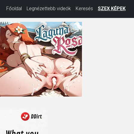
Főoldal
Legnézettebb videók
Keresés
SZEX KÉPEK