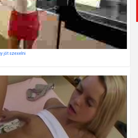
gy jót szexelni