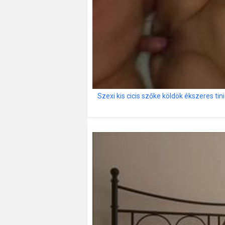
Szexi kis cicis szőke köldök ékszeres tin