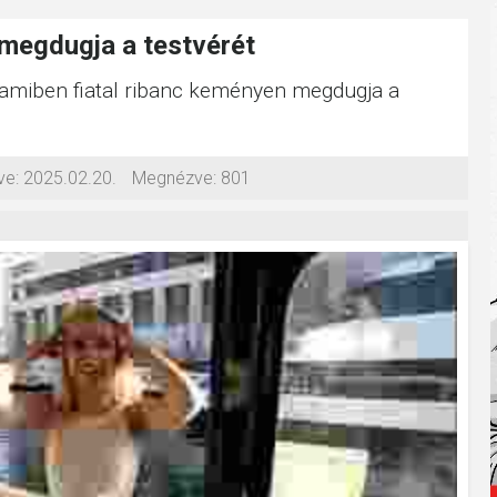
 megdugja a testvérét
, amiben fiatal ribanc keményen megdugja a
ve:
2025.02.20.
Megnézve:
801