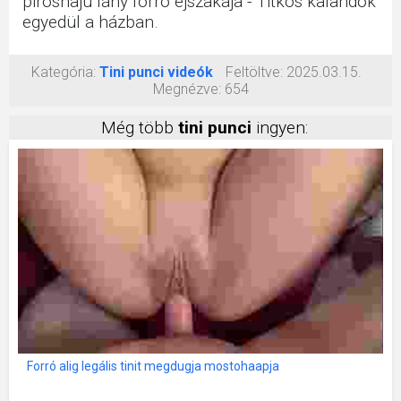
piroshajú lány forró éjszakája - Titkos kalandok
egyedül a házban.
Kategória:
Tini punci videók
Feltöltve:
2025.03.15.
Megnézve:
654
Még több
tini punci
ingyen:
Forró alig legális tinit megdugja mostohaapja