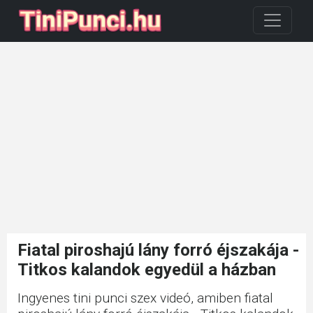
Fiatal piroshajú lány forró éjszakája -
Titkos kalandok egyedül a házban
Ingyenes tini punci szex videó, amiben fiatal