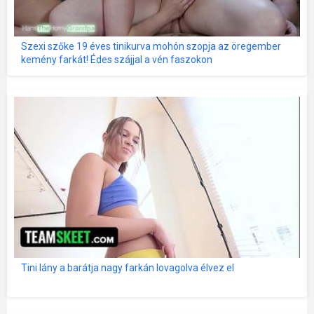
Szexi szőke 19 éves tinikurva mohón szopja az öregember
kemény farkát! Édes szájjal a vén faszokon
Tini lány a barátja nagy farkán lovagolva élvez el