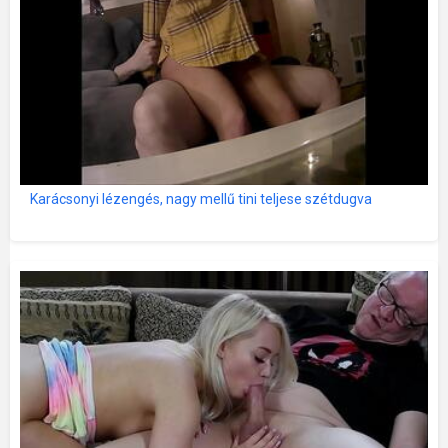
Karácsonyi lézengés, nagy mellű tini teljese szétdugva