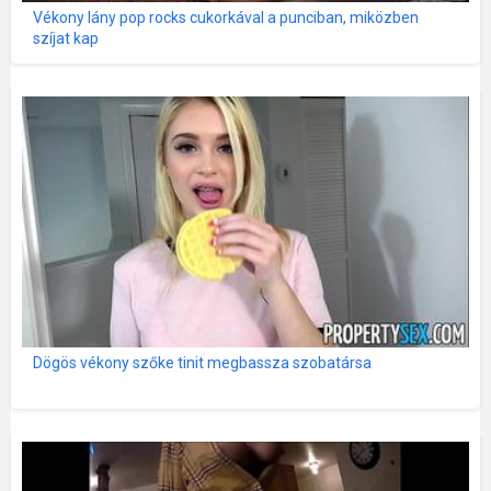
Vékony lány pop rocks cukorkával a punciban, miközben
szíjat kap
Dögös vékony szőke tinit megbassza szobatársa