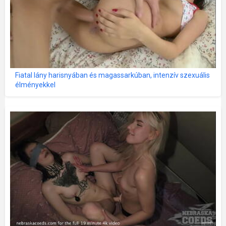
Fiatal lány harisnyában és magassarkúban, intenzív szexuális
élményekkel