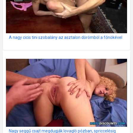
A nagy cicis tini szobalány az asztalon dörömböl a főnökével
Nagy seggű csajt megdugják lovagló pózban, spriccelésig