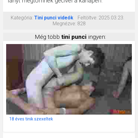
lányt megtömnek gecivel a kanapén.
Kategória:
Tini punci videók
Feltöltve:
2025.03.23.
Megnézve:
828
Még több
tini punci
ingyen:
18 éves tinik szexeltek