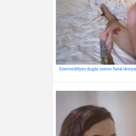
Szenvedélyes dugás csinos fiatal lánnya