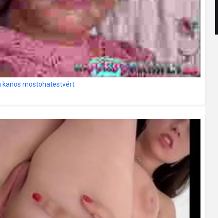
 a kanos mostohatestvért