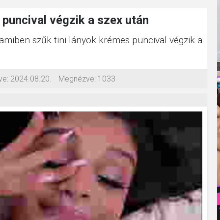
 puncival végzik a szex után
, amiben szűk tini lányok krémes puncival végzik a
ve:
2024.08.20.
Megnézve:
1033