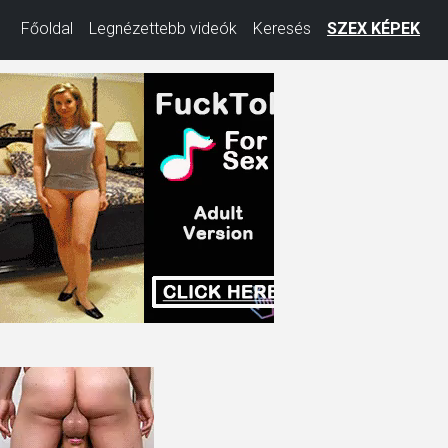
Főoldal
Legnézettebb videók
Keresés
SZEX KÉPEK