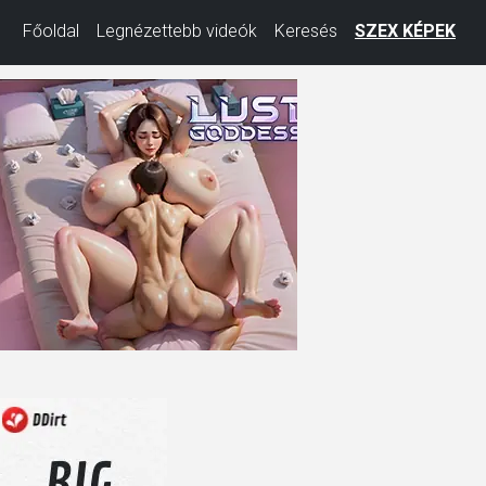
Főoldal
Legnézettebb videók
Keresés
SZEX KÉPEK