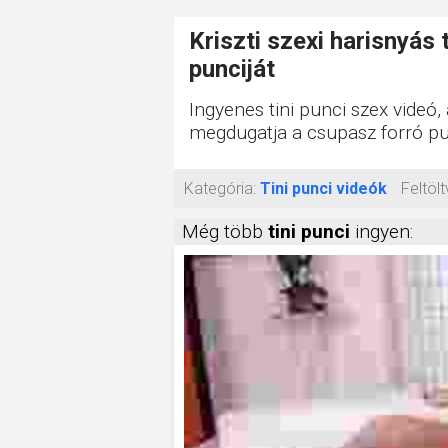
Kriszti szexi harisnyás
punciját
Ingyenes tini punci szex videó, 
megdugatja a csupasz forró pun
Kategória:
Tini punci videók
Feltölt
Még több
tini punci
ingyen: