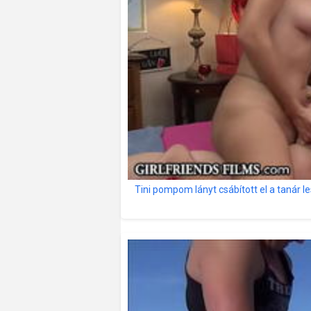
Tini pompom lányt csábított el a tanár l