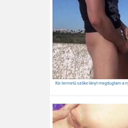
Kis termetű szőke lányt megdugtam a ny