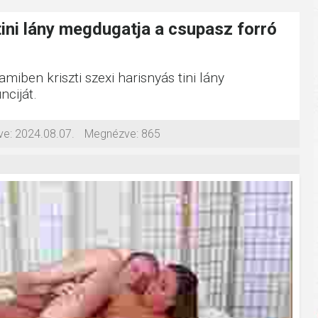
 tini lány megdugatja a csupasz forró
amiben kriszti szexi harisnyás tini lány
ciját.
ve:
2024.08.07.
Megnézve:
865